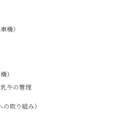
洗車機）
車機）
乾乳牛の管理
への取り組み）