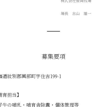
株式会社笹岡牧場
場長 古山 雄一
募集要項
海道紋別郡興部町字住吉199-1
哺育担当】
仔牛の哺乳・哺育舎除糞・個体管理等