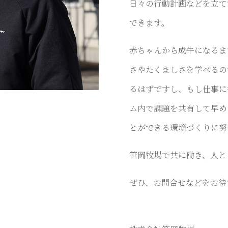
日々の行動計画などを立て
できます。
赤ちゃんから成牛になるま
さやたくましさを学べるの
るはずですし、もし仕事に
ム内で課題を共有して早め
とができる環境づくりに努
笹岡牧場で共に働き、人と
ぜひ、お問合せなどをお待