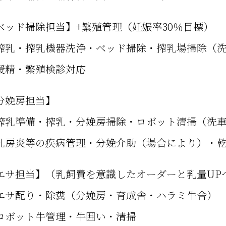
ベッド掃除担当】+繁殖管理（妊娠率30％目標）
搾乳・搾乳機器洗浄・ベッド掃除・搾乳場掃除（
授精・繁殖検診対応
分娩房担当】
搾乳準備・搾乳・分娩房掃除・ロボット清掃（洗
乳房炎等の疾病管理・分娩介助（場合により）・
エサ担当】（乳飼費を意識したオーダーと乳量UP
エサ配り・除糞（分娩房・育成舎・ハラミ牛舎）
ロボット牛管理・牛囲い・清掃