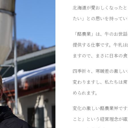
北海道が愛おしくなったと
たい」との思いを持ってい
「酪農業」は、牛のお世話
提供する仕事です。牛乳は
ますので、まさに日本の食
四季折々、寒暖差の激しい
変わりますし、私たちは常
められます。
変化の激しい酪農業界です
こと」という経営理念が確