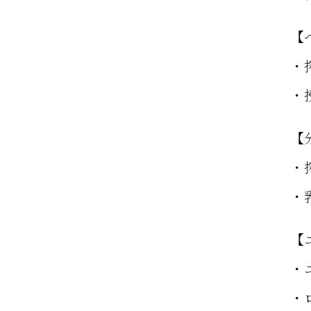
【
・
・
【
・
・
【
・
・