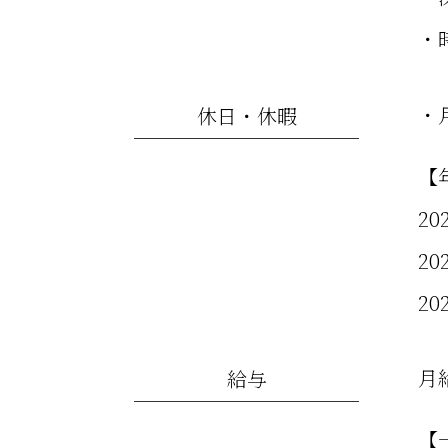
・時
・
休日・休暇
【
2
2
20
月
給与
【