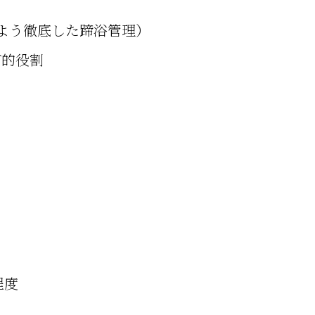
よう徹底した蹄浴管理）
ブ的役割
程度